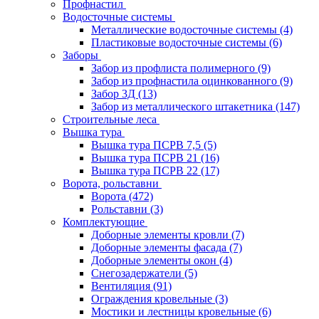
Профнастил
Водосточные системы
Металлические водосточные системы
(4)
Пластиковые водосточные системы
(6)
Заборы
Забор из профлиста полимерного
(9)
Забор из профнастила оцинкованного
(9)
Забор 3Д
(13)
Забор из металлического штакетника
(147)
Строительные леса
Вышка тура
Вышка тура ПСРВ 7,5
(5)
Вышка тура ПСРВ 21
(16)
Вышка тура ПСРВ 22
(17)
Ворота, рольставни
Ворота
(472)
Рольставни
(3)
Комплектующие
Доборные элементы кровли
(7)
Доборные элементы фасада
(7)
Доборные элементы окон
(4)
Снегозадержатели
(5)
Вентиляция
(91)
Ограждения кровельные
(3)
Мостики и лестницы кровельные
(6)