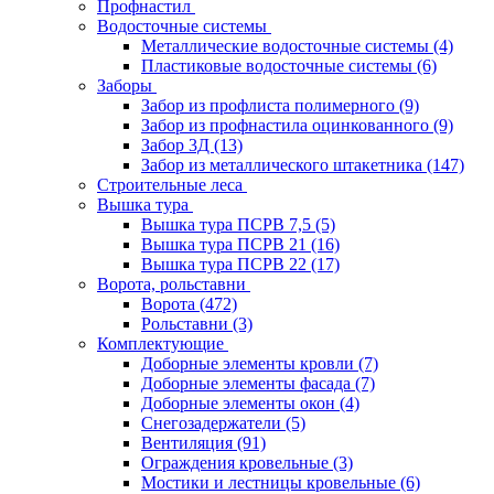
Профнастил
Водосточные системы
Металлические водосточные системы
(4)
Пластиковые водосточные системы
(6)
Заборы
Забор из профлиста полимерного
(9)
Забор из профнастила оцинкованного
(9)
Забор 3Д
(13)
Забор из металлического штакетника
(147)
Строительные леса
Вышка тура
Вышка тура ПСРВ 7,5
(5)
Вышка тура ПСРВ 21
(16)
Вышка тура ПСРВ 22
(17)
Ворота, рольставни
Ворота
(472)
Рольставни
(3)
Комплектующие
Доборные элементы кровли
(7)
Доборные элементы фасада
(7)
Доборные элементы окон
(4)
Снегозадержатели
(5)
Вентиляция
(91)
Ограждения кровельные
(3)
Мостики и лестницы кровельные
(6)