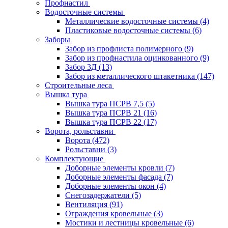
Профнастил
Водосточные системы
Металлические водосточные системы
(4)
Пластиковые водосточные системы
(6)
Заборы
Забор из профлиста полимерного
(9)
Забор из профнастила оцинкованного
(9)
Забор 3Д
(13)
Забор из металлического штакетника
(147)
Строительные леса
Вышка тура
Вышка тура ПСРВ 7,5
(5)
Вышка тура ПСРВ 21
(16)
Вышка тура ПСРВ 22
(17)
Ворота, рольставни
Ворота
(472)
Рольставни
(3)
Комплектующие
Доборные элементы кровли
(7)
Доборные элементы фасада
(7)
Доборные элементы окон
(4)
Снегозадержатели
(5)
Вентиляция
(91)
Ограждения кровельные
(3)
Мостики и лестницы кровельные
(6)