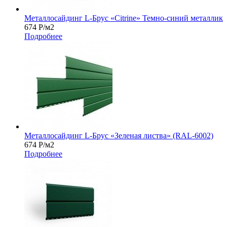
Металлосайдинг L-Брус «Citrine» Темно-синий металлик
674
Р
/м2
Подробнее
Металлосайдинг L-Брус «Зеленая листва» (RAL-6002)
674
Р
/м2
Подробнее