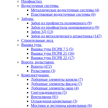
Профнастил
Водосточные системы
Металлические водосточные системы
(4)
Пластиковые водосточные системы
(6)
Заборы
Забор из профлиста полимерного
(9)
Забор из профнастила оцинкованного
(9)
Забор 3Д
(13)
Забор из металлического штакетника
(147)
Строительные леса
Вышка тура
Вышка тура ПСРВ 7,5
(5)
Вышка тура ПСРВ 21
(16)
Вышка тура ПСРВ 22
(17)
Ворота, рольставни
Ворота
(472)
Рольставни
(3)
Комплектующие
Доборные элементы кровли
(7)
Доборные элементы фасада
(7)
Доборные элементы окон
(4)
Снегозадержатели
(5)
Вентиляция
(91)
Ограждения кровельные
(3)
Мостики и лестницы кровельные
(6)