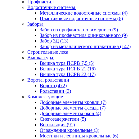
Профнастил
Водосточные системы
Металлические водосточные системы
(4)
Пластиковые водосточные системы
(6)
Заборы
Забор из профлиста полимерного
(9)
Забор из профнастила оцинкованного
(9)
Забор 3Д
(13)
Забор из металлического штакетника
(147)
Строительные леса
Вышка тура
Вышка тура ПСРВ 7,5
(5)
Вышка тура ПСРВ 21
(16)
Вышка тура ПСРВ 22
(17)
Ворота, рольставни
Ворота
(472)
Рольставни
(3)
Комплектующие
Доборные элементы кровли
(7)
Доборные элементы фасада
(7)
Доборные элементы окон
(4)
Снегозадержатели
(5)
Вентиляция
(91)
Ограждения кровельные
(3)
Мостики и лестницы кровельные
(6)