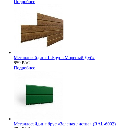
Подробнее
Металлосайдинг L-Брус «Мореный Дуб»
859
Р
/м2
Подробнее
Металлосайдинг брус «Зеленая листва» (RAL-6002)