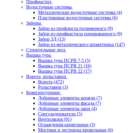
Профнастил
Водосточные системы
Металлические водосточные системы
(4)
Пластиковые водосточные системы
(6)
Заборы
Забор из профлиста полимерного
(9)
Забор из профнастила оцинкованного
(9)
Забор 3Д
(13)
Забор из металлического штакетника
(147)
Строительные леса
Вышка тура
Вышка тура ПСРВ 7,5
(5)
Вышка тура ПСРВ 21
(16)
Вышка тура ПСРВ 22
(17)
Ворота, рольставни
Ворота
(472)
Рольставни
(3)
Комплектующие
Доборные элементы кровли
(7)
Доборные элементы фасада
(7)
Доборные элементы окон
(4)
Снегозадержатели
(5)
Вентиляция
(91)
Ограждения кровельные
(3)
Мостики и лестницы кровельные
(6)