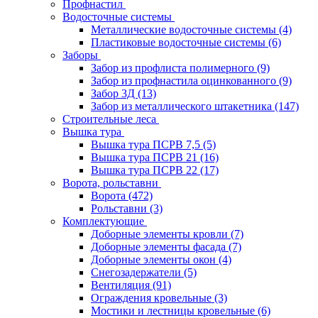
Профнастил
Водосточные системы
Металлические водосточные системы
(4)
Пластиковые водосточные системы
(6)
Заборы
Забор из профлиста полимерного
(9)
Забор из профнастила оцинкованного
(9)
Забор 3Д
(13)
Забор из металлического штакетника
(147)
Строительные леса
Вышка тура
Вышка тура ПСРВ 7,5
(5)
Вышка тура ПСРВ 21
(16)
Вышка тура ПСРВ 22
(17)
Ворота, рольставни
Ворота
(472)
Рольставни
(3)
Комплектующие
Доборные элементы кровли
(7)
Доборные элементы фасада
(7)
Доборные элементы окон
(4)
Снегозадержатели
(5)
Вентиляция
(91)
Ограждения кровельные
(3)
Мостики и лестницы кровельные
(6)