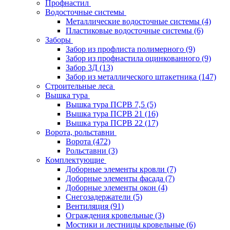
Профнастил
Водосточные системы
Металлические водосточные системы
(4)
Пластиковые водосточные системы
(6)
Заборы
Забор из профлиста полимерного
(9)
Забор из профнастила оцинкованного
(9)
Забор 3Д
(13)
Забор из металлического штакетника
(147)
Строительные леса
Вышка тура
Вышка тура ПСРВ 7,5
(5)
Вышка тура ПСРВ 21
(16)
Вышка тура ПСРВ 22
(17)
Ворота, рольставни
Ворота
(472)
Рольставни
(3)
Комплектующие
Доборные элементы кровли
(7)
Доборные элементы фасада
(7)
Доборные элементы окон
(4)
Снегозадержатели
(5)
Вентиляция
(91)
Ограждения кровельные
(3)
Мостики и лестницы кровельные
(6)