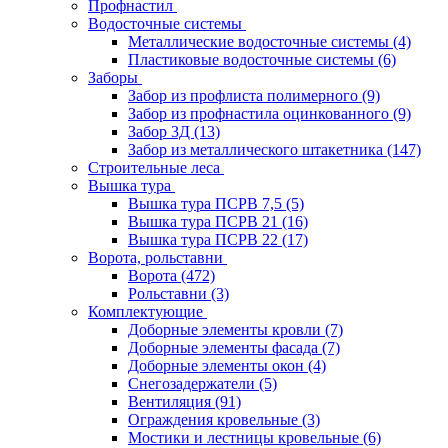
Профнастил
Водосточные системы
Металлические водосточные системы
(4)
Пластиковые водосточные системы
(6)
Заборы
Забор из профлиста полимерного
(9)
Забор из профнастила оцинкованного
(9)
Забор 3Д
(13)
Забор из металлического штакетника
(147)
Строительные леса
Вышка тура
Вышка тура ПСРВ 7,5
(5)
Вышка тура ПСРВ 21
(16)
Вышка тура ПСРВ 22
(17)
Ворота, рольставни
Ворота
(472)
Рольставни
(3)
Комплектующие
Доборные элементы кровли
(7)
Доборные элементы фасада
(7)
Доборные элементы окон
(4)
Снегозадержатели
(5)
Вентиляция
(91)
Ограждения кровельные
(3)
Мостики и лестницы кровельные
(6)