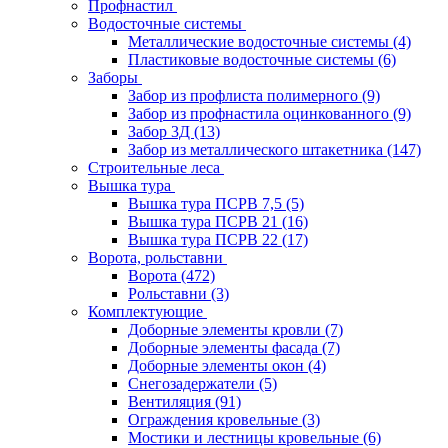
Профнастил
Водосточные системы
Металлические водосточные системы
(4)
Пластиковые водосточные системы
(6)
Заборы
Забор из профлиста полимерного
(9)
Забор из профнастила оцинкованного
(9)
Забор 3Д
(13)
Забор из металлического штакетника
(147)
Строительные леса
Вышка тура
Вышка тура ПСРВ 7,5
(5)
Вышка тура ПСРВ 21
(16)
Вышка тура ПСРВ 22
(17)
Ворота, рольставни
Ворота
(472)
Рольставни
(3)
Комплектующие
Доборные элементы кровли
(7)
Доборные элементы фасада
(7)
Доборные элементы окон
(4)
Снегозадержатели
(5)
Вентиляция
(91)
Ограждения кровельные
(3)
Мостики и лестницы кровельные
(6)