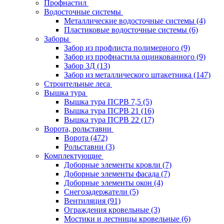
Профнастил
Водосточные системы
Металлические водосточные системы
(4)
Пластиковые водосточные системы
(6)
Заборы
Забор из профлиста полимерного
(9)
Забор из профнастила оцинкованного
(9)
Забор 3Д
(13)
Забор из металлического штакетника
(147)
Строительные леса
Вышка тура
Вышка тура ПСРВ 7,5
(5)
Вышка тура ПСРВ 21
(16)
Вышка тура ПСРВ 22
(17)
Ворота, рольставни
Ворота
(472)
Рольставни
(3)
Комплектующие
Доборные элементы кровли
(7)
Доборные элементы фасада
(7)
Доборные элементы окон
(4)
Снегозадержатели
(5)
Вентиляция
(91)
Ограждения кровельные
(3)
Мостики и лестницы кровельные
(6)