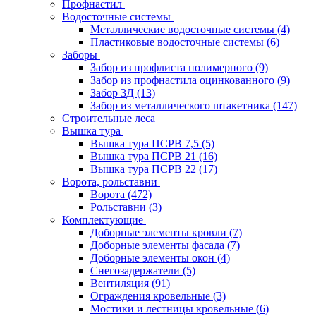
Профнастил
Водосточные системы
Металлические водосточные системы
(4)
Пластиковые водосточные системы
(6)
Заборы
Забор из профлиста полимерного
(9)
Забор из профнастила оцинкованного
(9)
Забор 3Д
(13)
Забор из металлического штакетника
(147)
Строительные леса
Вышка тура
Вышка тура ПСРВ 7,5
(5)
Вышка тура ПСРВ 21
(16)
Вышка тура ПСРВ 22
(17)
Ворота, рольставни
Ворота
(472)
Рольставни
(3)
Комплектующие
Доборные элементы кровли
(7)
Доборные элементы фасада
(7)
Доборные элементы окон
(4)
Снегозадержатели
(5)
Вентиляция
(91)
Ограждения кровельные
(3)
Мостики и лестницы кровельные
(6)