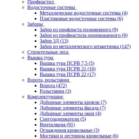
Профнастил
Водосточные системы
Металлические водосточные системы
(4)
Пластиковые водосточные системы
(6)
Заборы
Забор из профлиста полимерного
(9)
Забор из профнастила оцинкованного
(9)
Забор 3Д
(13)
Забор из металлического штакетника
(147)
Строительные леса
Вышка тура
Вышка тура ПСРВ 7,5
(5)
Вышка тура ПСРВ 21
(16)
Вышка тура ПСРВ 22
(17)
Ворота, рольставни
Ворота
(472)
Рольставни
(3)
Комплектующие
Доборные элементы кровли
(7)
Доборные элементы фасада
(7)
Доборные элементы окон
(4)
Снегозадержатели
(5)
Вентиляция
(91)
Ограждения кровельные
(3)
Мостики и лестницы кровельные
(6)