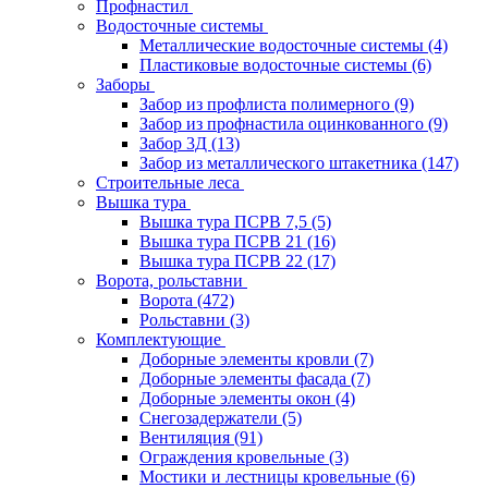
Профнастил
Водосточные системы
Металлические водосточные системы
(4)
Пластиковые водосточные системы
(6)
Заборы
Забор из профлиста полимерного
(9)
Забор из профнастила оцинкованного
(9)
Забор 3Д
(13)
Забор из металлического штакетника
(147)
Строительные леса
Вышка тура
Вышка тура ПСРВ 7,5
(5)
Вышка тура ПСРВ 21
(16)
Вышка тура ПСРВ 22
(17)
Ворота, рольставни
Ворота
(472)
Рольставни
(3)
Комплектующие
Доборные элементы кровли
(7)
Доборные элементы фасада
(7)
Доборные элементы окон
(4)
Снегозадержатели
(5)
Вентиляция
(91)
Ограждения кровельные
(3)
Мостики и лестницы кровельные
(6)