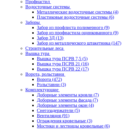
Профнастил
Водосточные системы
Металлические водосточные системы
(4)
Пластиковые водосточные системы
(6)
Заборы
Забор из профлиста полимерного
(9)
Забор из профнастила оцинкованного
(9)
Забор 3Д
(13)
Забор из металлического штакетника
(147)
Строительные леса
Вышка тура
Вышка тура ПСРВ 7,5
(5)
Вышка тура ПСРВ 21
(16)
Вышка тура ПСРВ 22
(17)
Ворота, рольставни
Ворота
(472)
Рольставни
(3)
Комплектующие
Доборные элементы кровли
(7)
Доборные элементы фасада
(7)
Доборные элементы окон
(4)
Снегозадержатели
(5)
Вентиляция
(91)
Ограждения кровельные
(3)
Мостики и лестницы кровельные
(6)