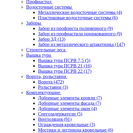
Профнастил
Водосточные системы
Металлические водосточные системы
(4)
Пластиковые водосточные системы
(6)
Заборы
Забор из профлиста полимерного
(9)
Забор из профнастила оцинкованного
(9)
Забор 3Д
(13)
Забор из металлического штакетника
(147)
Строительные леса
Вышка тура
Вышка тура ПСРВ 7,5
(5)
Вышка тура ПСРВ 21
(16)
Вышка тура ПСРВ 22
(17)
Ворота, рольставни
Ворота
(472)
Рольставни
(3)
Комплектующие
Доборные элементы кровли
(7)
Доборные элементы фасада
(7)
Доборные элементы окон
(4)
Снегозадержатели
(5)
Вентиляция
(91)
Ограждения кровельные
(3)
Мостики и лестницы кровельные
(6)