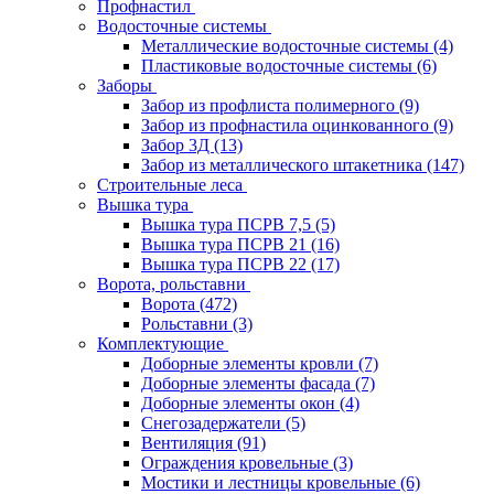
Профнастил
Водосточные системы
Металлические водосточные системы
(4)
Пластиковые водосточные системы
(6)
Заборы
Забор из профлиста полимерного
(9)
Забор из профнастила оцинкованного
(9)
Забор 3Д
(13)
Забор из металлического штакетника
(147)
Строительные леса
Вышка тура
Вышка тура ПСРВ 7,5
(5)
Вышка тура ПСРВ 21
(16)
Вышка тура ПСРВ 22
(17)
Ворота, рольставни
Ворота
(472)
Рольставни
(3)
Комплектующие
Доборные элементы кровли
(7)
Доборные элементы фасада
(7)
Доборные элементы окон
(4)
Снегозадержатели
(5)
Вентиляция
(91)
Ограждения кровельные
(3)
Мостики и лестницы кровельные
(6)