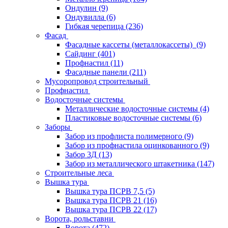
Ондулин
(9)
Ондувилла
(6)
Гибкая черепица
(236)
Фасад
Фасадные кассеты (металлокассеты)
(9)
Сайдинг
(401)
Профнастил
(11)
Фасадные панели
(211)
Мусоропровод строительный
Профнастил
Водосточные системы
Металлические водосточные системы
(4)
Пластиковые водосточные системы
(6)
Заборы
Забор из профлиста полимерного
(9)
Забор из профнастила оцинкованного
(9)
Забор 3Д
(13)
Забор из металлического штакетника
(147)
Строительные леса
Вышка тура
Вышка тура ПСРВ 7,5
(5)
Вышка тура ПСРВ 21
(16)
Вышка тура ПСРВ 22
(17)
Ворота, рольставни
Ворота
(472)