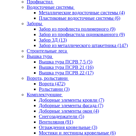
Профнастил
Водосточные системы
Металлические водосточные системы
(4)
Пластиковые водосточные системы
(6)
Заборы
Забор из профлиста полимерного
(9)
Забор из профнастила оцинкованного
(9)
Забор 3Д
(13)
Забор из металлического штакетника
(147)
Строительные леса
Вышка тура
Вышка тура ПСРВ 7,5
(5)
Вышка тура ПСРВ 21
(16)
Вышка тура ПСРВ 22
(17)
Ворота, рольставни
Ворота
(472)
Рольставни
(3)
Комплектующие
Доборные элементы кровли
(7)
Доборные элементы фасада
(7)
Доборные элементы окон
(4)
Снегозадержатели
(5)
Вентиляция
(91)
Ограждения кровельные
(3)
Мостики и лестницы кровельные
(6)