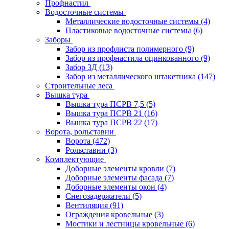
Профнастил
Водосточные системы
Металлические водосточные системы
(4)
Пластиковые водосточные системы
(6)
Заборы
Забор из профлиста полимерного
(9)
Забор из профнастила оцинкованного
(9)
Забор 3Д
(13)
Забор из металлического штакетника
(147)
Строительные леса
Вышка тура
Вышка тура ПСРВ 7,5
(5)
Вышка тура ПСРВ 21
(16)
Вышка тура ПСРВ 22
(17)
Ворота, рольставни
Ворота
(472)
Рольставни
(3)
Комплектующие
Доборные элементы кровли
(7)
Доборные элементы фасада
(7)
Доборные элементы окон
(4)
Снегозадержатели
(5)
Вентиляция
(91)
Ограждения кровельные
(3)
Мостики и лестницы кровельные
(6)