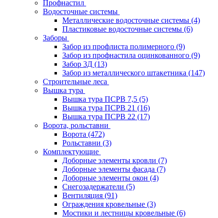
Профнастил
Водосточные системы
Металлические водосточные системы
(4)
Пластиковые водосточные системы
(6)
Заборы
Забор из профлиста полимерного
(9)
Забор из профнастила оцинкованного
(9)
Забор 3Д
(13)
Забор из металлического штакетника
(147)
Строительные леса
Вышка тура
Вышка тура ПСРВ 7,5
(5)
Вышка тура ПСРВ 21
(16)
Вышка тура ПСРВ 22
(17)
Ворота, рольставни
Ворота
(472)
Рольставни
(3)
Комплектующие
Доборные элементы кровли
(7)
Доборные элементы фасада
(7)
Доборные элементы окон
(4)
Снегозадержатели
(5)
Вентиляция
(91)
Ограждения кровельные
(3)
Мостики и лестницы кровельные
(6)