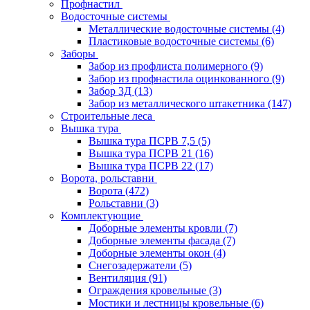
Профнастил
Водосточные системы
Металлические водосточные системы
(4)
Пластиковые водосточные системы
(6)
Заборы
Забор из профлиста полимерного
(9)
Забор из профнастила оцинкованного
(9)
Забор 3Д
(13)
Забор из металлического штакетника
(147)
Строительные леса
Вышка тура
Вышка тура ПСРВ 7,5
(5)
Вышка тура ПСРВ 21
(16)
Вышка тура ПСРВ 22
(17)
Ворота, рольставни
Ворота
(472)
Рольставни
(3)
Комплектующие
Доборные элементы кровли
(7)
Доборные элементы фасада
(7)
Доборные элементы окон
(4)
Снегозадержатели
(5)
Вентиляция
(91)
Ограждения кровельные
(3)
Мостики и лестницы кровельные
(6)