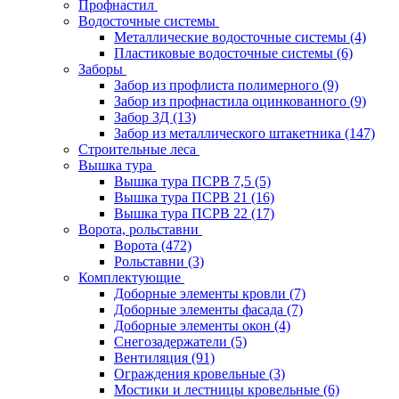
Профнастил
Водосточные системы
Металлические водосточные системы
(4)
Пластиковые водосточные системы
(6)
Заборы
Забор из профлиста полимерного
(9)
Забор из профнастила оцинкованного
(9)
Забор 3Д
(13)
Забор из металлического штакетника
(147)
Строительные леса
Вышка тура
Вышка тура ПСРВ 7,5
(5)
Вышка тура ПСРВ 21
(16)
Вышка тура ПСРВ 22
(17)
Ворота, рольставни
Ворота
(472)
Рольставни
(3)
Комплектующие
Доборные элементы кровли
(7)
Доборные элементы фасада
(7)
Доборные элементы окон
(4)
Снегозадержатели
(5)
Вентиляция
(91)
Ограждения кровельные
(3)
Мостики и лестницы кровельные
(6)