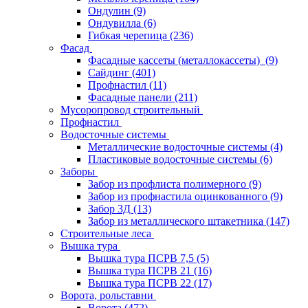
Ондулин
(9)
Ондувилла
(6)
Гибкая черепица
(236)
Фасад
Фасадные кассеты (металлокассеты)
(9)
Сайдинг
(401)
Профнастил
(11)
Фасадные панели
(211)
Мусоропровод строительный
Профнастил
Водосточные системы
Металлические водосточные системы
(4)
Пластиковые водосточные системы
(6)
Заборы
Забор из профлиста полимерного
(9)
Забор из профнастила оцинкованного
(9)
Забор 3Д
(13)
Забор из металлического штакетника
(147)
Строительные леса
Вышка тура
Вышка тура ПСРВ 7,5
(5)
Вышка тура ПСРВ 21
(16)
Вышка тура ПСРВ 22
(17)
Ворота, рольставни
Ворота
(472)