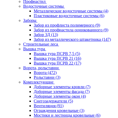
Профнастил
Водосточные системы
Металлические водосточные системы
(4)
Пластиковые водосточные системы
(6)
Заборы
Забор из профлиста полимерного
(9)
Забор из профнастила оцинкованного
(9)
Забор 3Д
(13)
Забор из металлического штакетника
(147)
Строительные леса
Вышка тура
Вышка тура ПСРВ 7,5
(5)
Вышка тура ПСРВ 21
(16)
Вышка тура ПСРВ 22
(17)
Ворота, рольставни
Ворота
(472)
Рольставни
(3)
Комплектующие
Доборные элементы кровли
(7)
Доборные элементы фасада
(7)
Доборные элементы окон
(4)
Снегозадержатели
(5)
Вентиляция
(91)
Ограждения кровельные
(3)
Мостики и лестницы кровельные
(6)