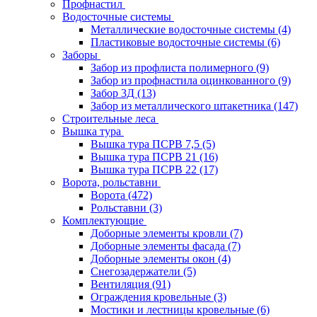
Профнастил
Водосточные системы
Металлические водосточные системы
(4)
Пластиковые водосточные системы
(6)
Заборы
Забор из профлиста полимерного
(9)
Забор из профнастила оцинкованного
(9)
Забор 3Д
(13)
Забор из металлического штакетника
(147)
Строительные леса
Вышка тура
Вышка тура ПСРВ 7,5
(5)
Вышка тура ПСРВ 21
(16)
Вышка тура ПСРВ 22
(17)
Ворота, рольставни
Ворота
(472)
Рольставни
(3)
Комплектующие
Доборные элементы кровли
(7)
Доборные элементы фасада
(7)
Доборные элементы окон
(4)
Снегозадержатели
(5)
Вентиляция
(91)
Ограждения кровельные
(3)
Мостики и лестницы кровельные
(6)