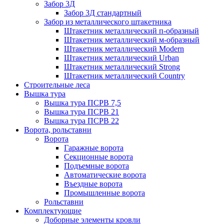
Забор 3Д
Забор 3Д стандартный
Забор из металлического штакетника
Штакетник металлический п-образный
Штакетник металлический м-образный
Штакетник металлический Мodern
Штакетник металлический Urban
Штакетник металлический Strong
Штакетник металлический Country
Строительные леса
Вышка тура
Вышка тура ПСРВ 7,5
Вышка тура ПСРВ 21
Вышка тура ПСРВ 22
Ворота, рольставни
Ворота
Гаражные ворота
Секционные ворота
Подъемные ворота
Автоматические ворота
Въездные ворота
Промышленные ворота
Рольставни
Комплектующие
Доборные элементы кровли