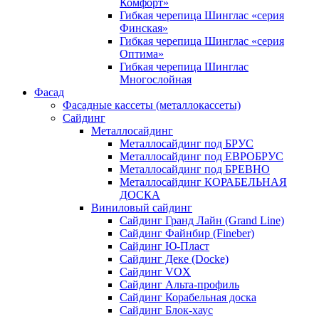
Комфорт»
Гибкая черепица Шинглас «серия
Финская»
Гибкая черепица Шинглас «серия
Оптима»
Гибкая черепица Шинглас
Многослойная
Фасад
Фасадные кассеты (металлокассеты)
Сайдинг
Металлосайдинг
Металлосайдинг под БРУС
Металлосайдинг под ЕВРОБРУС
Металлосайдинг под БРЕВНО
Металлосайдинг КОРАБЕЛЬНАЯ
ДОСКА
Виниловый сайдинг
Сайдинг Гранд Лайн (Grand Line)
Сайдинг Файнбир (Fineber)
Сайдинг Ю-Пласт
Сайдинг Деке (Docke)
Сайдинг VOX
Сайдинг Альта-профиль
Сайдинг Корабельная доска
Сайдинг Блок-хаус