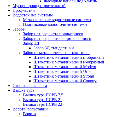
Фасадные панели под камень
Мусоропровод строительный
Профнастил
Водосточные системы
Металлические водосточные системы
Пластиковые водосточные системы
Заборы
Забор из профлиста полимерного
Забор из профнастила оцинкованного
Забор 3Д
Забор 3Д стандартный
Забор из металлического штакетника
Штакетник металлический п-образный
Штакетник металлический м-образный
Штакетник металлический Мodern
Штакетник металлический Urban
Штакетник металлический Strong
Штакетник металлический Country
Строительные леса
Вышка тура
Вышка тура ПСРВ 7,5
Вышка тура ПСРВ 21
Вышка тура ПСРВ 22
Ворота, рольставни
Ворота