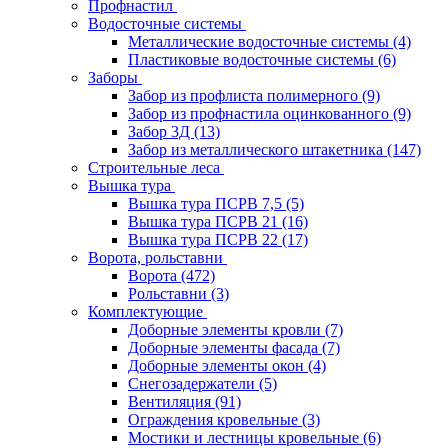
Профнастил
Водосточные системы
Металлические водосточные системы
(4)
Пластиковые водосточные системы
(6)
Заборы
Забор из профлиста полимерного
(9)
Забор из профнастила оцинкованного
(9)
Забор 3Д
(13)
Забор из металлического штакетника
(147)
Строительные леса
Вышка тура
Вышка тура ПСРВ 7,5
(5)
Вышка тура ПСРВ 21
(16)
Вышка тура ПСРВ 22
(17)
Ворота, рольставни
Ворота
(472)
Рольставни
(3)
Комплектующие
Доборные элементы кровли
(7)
Доборные элементы фасада
(7)
Доборные элементы окон
(4)
Снегозадержатели
(5)
Вентиляция
(91)
Ограждения кровельные
(3)
Мостики и лестницы кровельные
(6)