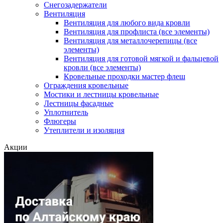
Снегозадержатели
Вентиляция
Вентиляция для любого вида кровли
Вентиляция для профлиста (все элементы)
Вентиляция для металлочерепицы (все
элементы)
Вентиляция для готовой мягкой и фальцевой
кровли (все элементы)
Кровельные проходки мастер флеш
Ограждения кровельные
Мостики и лестницы кровельные
Лестницы фасадные
Уплотнитель
Флюгеры
Утеплители и изоляция
Акции