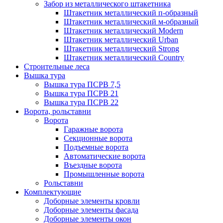
Забор из металлического штакетника
Штакетник металлический п-образный
Штакетник металлический м-образный
Штакетник металлический Мodern
Штакетник металлический Urban
Штакетник металлический Strong
Штакетник металлический Country
Строительные леса
Вышка тура
Вышка тура ПСРВ 7,5
Вышка тура ПСРВ 21
Вышка тура ПСРВ 22
Ворота, рольставни
Ворота
Гаражные ворота
Секционные ворота
Подъемные ворота
Автоматические ворота
Въездные ворота
Промышленные ворота
Рольставни
Комплектующие
Доборные элементы кровли
Доборные элементы фасада
Доборные элементы окон