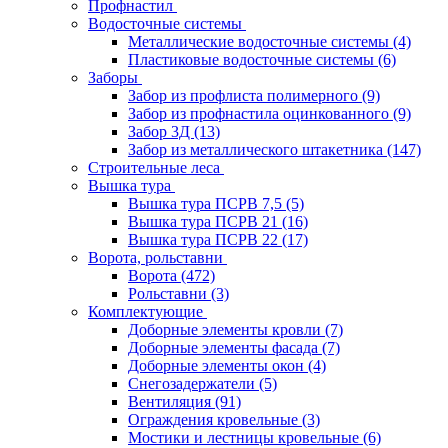
Профнастил
Водосточные системы
Металлические водосточные системы
(4)
Пластиковые водосточные системы
(6)
Заборы
Забор из профлиста полимерного
(9)
Забор из профнастила оцинкованного
(9)
Забор 3Д
(13)
Забор из металлического штакетника
(147)
Строительные леса
Вышка тура
Вышка тура ПСРВ 7,5
(5)
Вышка тура ПСРВ 21
(16)
Вышка тура ПСРВ 22
(17)
Ворота, рольставни
Ворота
(472)
Рольставни
(3)
Комплектующие
Доборные элементы кровли
(7)
Доборные элементы фасада
(7)
Доборные элементы окон
(4)
Снегозадержатели
(5)
Вентиляция
(91)
Ограждения кровельные
(3)
Мостики и лестницы кровельные
(6)