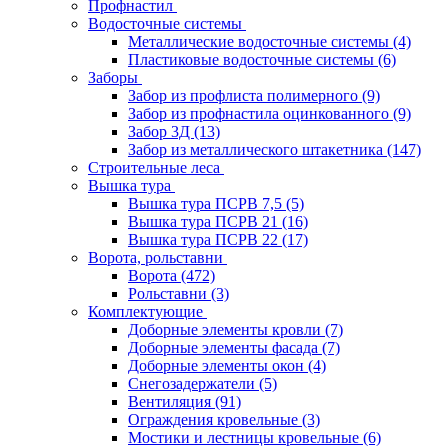
Профнастил
Водосточные системы
Металлические водосточные системы
(4)
Пластиковые водосточные системы
(6)
Заборы
Забор из профлиста полимерного
(9)
Забор из профнастила оцинкованного
(9)
Забор 3Д
(13)
Забор из металлического штакетника
(147)
Строительные леса
Вышка тура
Вышка тура ПСРВ 7,5
(5)
Вышка тура ПСРВ 21
(16)
Вышка тура ПСРВ 22
(17)
Ворота, рольставни
Ворота
(472)
Рольставни
(3)
Комплектующие
Доборные элементы кровли
(7)
Доборные элементы фасада
(7)
Доборные элементы окон
(4)
Снегозадержатели
(5)
Вентиляция
(91)
Ограждения кровельные
(3)
Мостики и лестницы кровельные
(6)