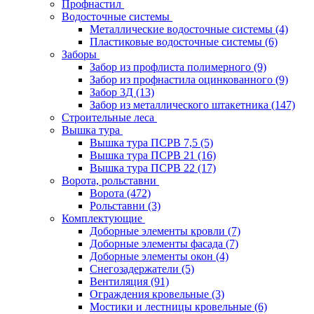
Профнастил
Водосточные системы
Металлические водосточные системы
(4)
Пластиковые водосточные системы
(6)
Заборы
Забор из профлиста полимерного
(9)
Забор из профнастила оцинкованного
(9)
Забор 3Д
(13)
Забор из металлического штакетника
(147)
Строительные леса
Вышка тура
Вышка тура ПСРВ 7,5
(5)
Вышка тура ПСРВ 21
(16)
Вышка тура ПСРВ 22
(17)
Ворота, рольставни
Ворота
(472)
Рольставни
(3)
Комплектующие
Доборные элементы кровли
(7)
Доборные элементы фасада
(7)
Доборные элементы окон
(4)
Снегозадержатели
(5)
Вентиляция
(91)
Ограждения кровельные
(3)
Мостики и лестницы кровельные
(6)