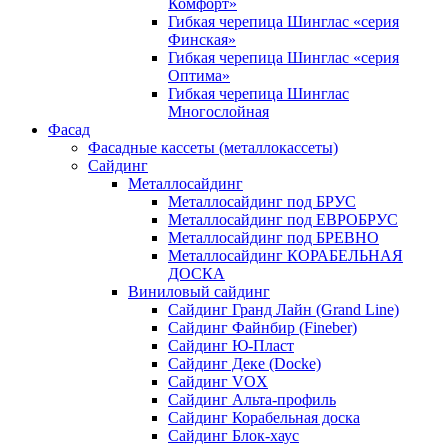
Комфорт»
Гибкая черепица Шинглас «серия
Финская»
Гибкая черепица Шинглас «серия
Оптима»
Гибкая черепица Шинглас
Многослойная
Фасад
Фасадные кассеты (металлокассеты)
Сайдинг
Металлосайдинг
Металлосайдинг под БРУС
Металлосайдинг под ЕВРОБРУС
Металлосайдинг под БРЕВНО
Металлосайдинг КОРАБЕЛЬНАЯ
ДОСКА
Виниловый сайдинг
Сайдинг Гранд Лайн (Grand Line)
Сайдинг Файнбир (Fineber)
Сайдинг Ю-Пласт
Сайдинг Деке (Docke)
Сайдинг VOX
Сайдинг Альта-профиль
Сайдинг Корабельная доска
Сайдинг Блок-хаус