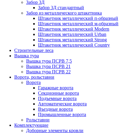
Забор 3Д
Забор 3Д стандартный
Забор из металлического штакетника
Штакетник металлический п-образный
Штакетник металлический м-образный
Штакетник металлический Мodern
Штакетник металлический Urban
Штакетник металлический Strong
Штакетник металлический Country
Строительные леса
Вышка тура
Вышка тура ПСРВ 7,5
Вышка тура ПСРВ 21
Вышка тура ПСРВ 22
Ворота, рольставни
Ворота
Гаражные ворота
Секционные ворота
Подъемные ворота
Автоматические ворота
Въездные ворота
Промышленные ворота
Рольставни
Комплектующие
Доборные элементы кровли